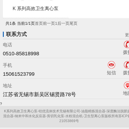
K 系列高效卫生离心泵
共1条 当前1/1页
首页
前一页
1
后一页
尾页
联系方式
更
电话
拨
0510-85818998
手机
短信
拨
15061523799
地址
地
江苏省无锡市新吴区锡贤路78号
?
K系列高效卫生离心泵-铠优流体技术无锡有限公司-油脂精炼混合器-深度酶法脱胶
混合器-纳米中和水化反应器-剪切乳化泵-水粉混合机-卫生型离心泵版权所有苏ICP备
21053869号